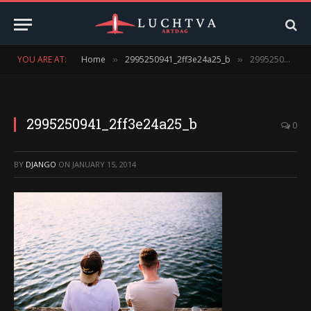
YOU ARE AT:
Home
2995250941_2ff3e24a25_b
2995250941_2ff3e24a25_b
»
»
2995250941_2ff3e24a25_b
0
BY
DJANGO
ON
JANUARY 15, 2014