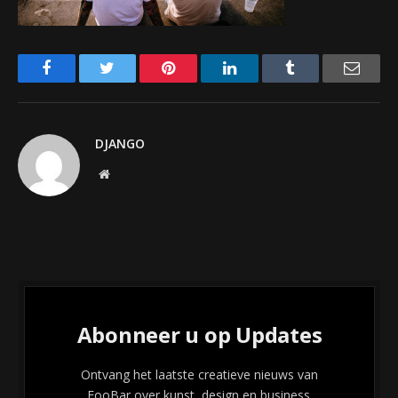
Facebook
Twitter
Pinterest
LinkedIn
Tumblr
Email
DJANGO
Website
Abonneer u op Updates
Ontvang het laatste creatieve nieuws van
FooBar over kunst, design en business.