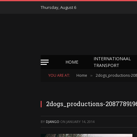
Thursday, August 6
INTERNATIONAAL
HOME
TRANSPORT
YOU ARE AT:
Home
2dogs_productions-20
»
2dogs_productions-208778919
BY
DJANGO
ON
JANUARY 14, 2014