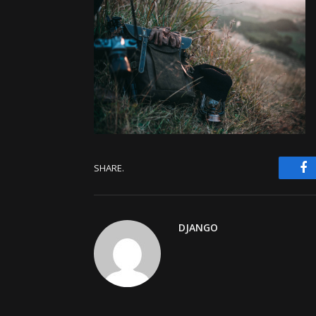
F
SHARE.
DJANGO