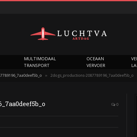
MULTIMODAAL
OCEAAN
VE
TRANSPORT
VERVOER
L
87789196_7aa0deef5b_o
2dogs_productions-2087789196_7aa0deef5b_o
»
6_7aa0deef5b_o
0