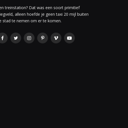
en treinstation? Dat was een soort primitief
liegveld, alleen hoefde je geen taxi 20 mijl buiten
e stad te nemen om er te komen.
Facebook
Twitter
Instagram
Pinterest
Vimeo
YouTube