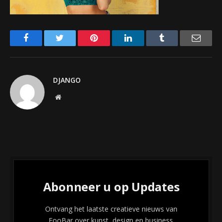
Facebook
Twitter
Pinterest
LinkedIn
Tumblr
Email
DJANGO
Website
Abonneer u op Updates
Ontvang het laatste creatieve nieuws van
FooBar over kunst, design en business.