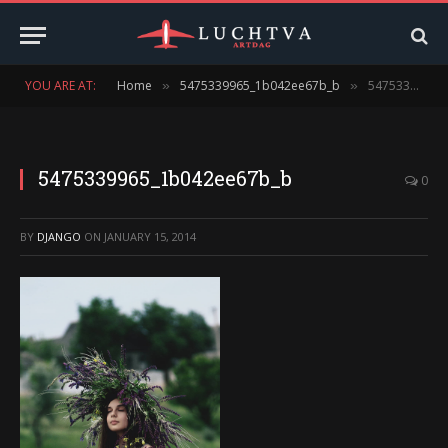
YOU ARE AT:
Home
5475339965_1b042ee67b_b
5475339965_1b042ee67b_b
»
»
5475339965_1b042ee67b_b
0
BY
DJANGO
ON
JANUARY 15, 2014