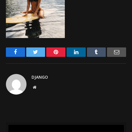
Facebook
Twitter
Pinterest
LinkedIn
Tumblr
Email
DJANGO
Website