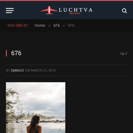
YOU ARE AT:
Home
676
676
»
»
676
0
BY
DJANGO
ON
MARCH 21, 2015