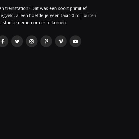
en treinstation? Dat was een soort primitief
liegveld, alleen hoefde je geen taxi 20 mijl buiten
e stad te nemen om er te komen.
Facebook
Twitter
Instagram
Pinterest
Vimeo
YouTube