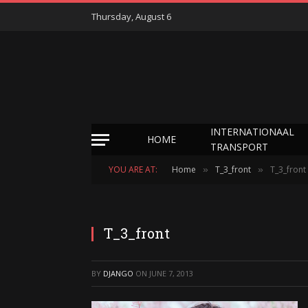
Thursday, August 6
INTERNATIONAAL
HOME
TRANSPORT
YOU ARE AT:
Home
T_3_front
T_3_front
»
»
T_3_front
BY
DJANGO
ON
JUNE 7, 2013