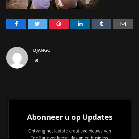
Facebook
Twitter
Pinterest
LinkedIn
Tumblr
Email
DJANGO
Website
Abonneer u op Updates
Ontvang het laatste creatieve nieuws van
FooBar over kunst, design en business.