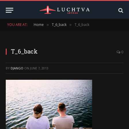
YOU ARE AT:
Home
T_6_back
T_6_back
»
»
T_6_back
0
BY
DJANGO
ON
JUNE 7, 2013