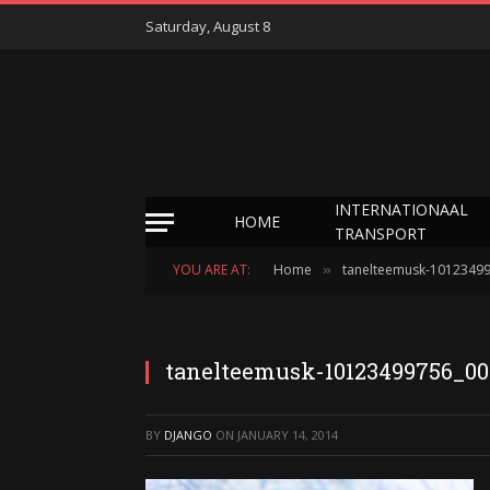
Saturday, August 8
INTERNATIONAAL
HOME
TRANSPORT
YOU ARE AT:
Home
tanelteemusk-1012349
»
tanelteemusk-10123499756_00
BY
DJANGO
ON
JANUARY 14, 2014