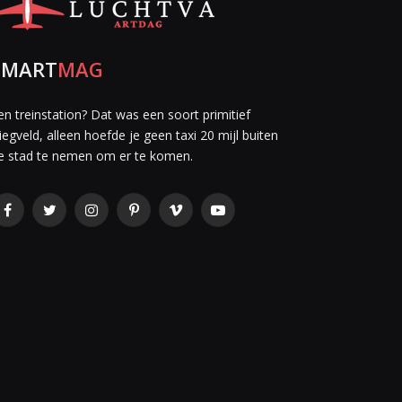
SMART
MAG
en treinstation? Dat was een soort primitief
liegveld, alleen hoefde je geen taxi 20 mijl buiten
e stad te nemen om er te komen.
Facebook
Twitter
Instagram
Pinterest
Vimeo
YouTube