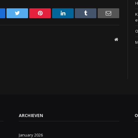
H
acebook
Twitter
Pinterest
LinkedIn
Tumblr
Email
K
e
O
Website
M
ARCHIEVEN
O
January 2026