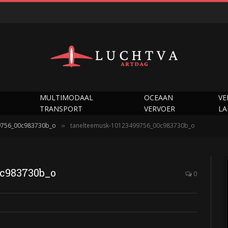
MULTIMODAAL
OCEAAN
VE
TRANSPORT
VERVOER
L
9756_00c983730b_o
tanelteemusk-10123499756_00c983730b_o
»
c983730b_o
0