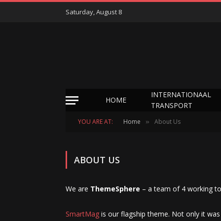
Saturday, August 8
INTERNATIONAAL
HOME
TRANSPORT
YOU ARE AT:
Home
About Us
»
ABOUT US
We are
ThemeSphere
– a team of 4 working to
SmartMag
is our flagship theme. Not only it was 