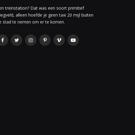
en treinstation? Dat was een soort primitief
liegveld, alleen hoefde je geen taxi 20 mijl buiten
e stad te nemen om er te komen.
Facebook
Twitter
Instagram
Pinterest
Vimeo
YouTube