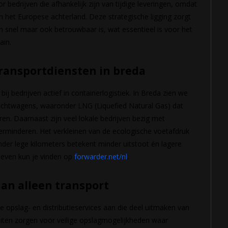
bedrijven die afhankelijk zijn van tijdige leveringen, omdat
n het Europese achterland. Deze strategische ligging zorgt
en snel maar ook betrouwbaar is, wat essentieel is voor het
ain.
ransportdiensten in breda
 bedrijven actief in containerlogistiek. In Breda zien we
rachtwagens, waaronder LNG (Liquefied Natural Gas) dat
en. Daarnaast zijn veel lokale bedrijven bezig met
rminderen. Het verkleinen van de ecologische voetafdruk
nder lege kilometers betekent minder uitstoot én lagere
tieven kun je vinden op
forwarder.net/nl
.
dan alleen transport
e opslag- en distributieservices aan die deel uitmaken van
teiten zorgen voor veilige opslagmogelijkheden waar