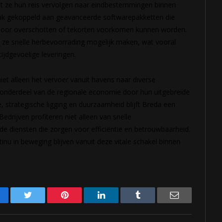
at ze hun reis vervolgen naar eindbestemmingen binnen
ak gekoppeld aan geavanceerde softwarepakketten die
ardoor overschotten of tekorten voorkomen kunnen worden.
 ze snelle herbevoorrading mogelijk maken, wat vooral
ijdgevoelige leveringen.
et alleen het vervoer vanuit havens naar diverse
nderdeel van de regionale economie door hun uitgebreide
, strategische ligging en duurzaamheid blijft Breda een
edrijven profiteren niet alleen van snelle
e diensten die zorgen voor efficiëntie en betrouwbaarheid.
u in beweging blijven vanuit deze vitale schakel binnen
acebook
Twitter
Pinterest
LinkedIn
Tumblr
Email