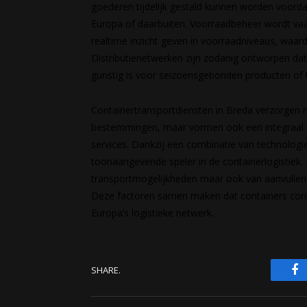
goederen tijdelijk gestald kunnen worden voord
Europa of daarbuiten. Voorraadbeheer wordt va
realtime inzicht geven in voorraadniveaus, wa
Distributienetwerken zijn zodanig ontworpen dat
gunstig is voor seizoensgebonden producten of t
Containertransportdiensten in Breda verzorgen ni
bestemmingen, maar vormen ook een integraal o
services. Dankzij een combinatie van technologie
toonaangevende speler in de containerlogistiek. B
transportmogelijkheden maar ook van aanvullend
Deze factoren samen maken dat containers contin
Europa’s logistieke netwerk.
F
SHARE.