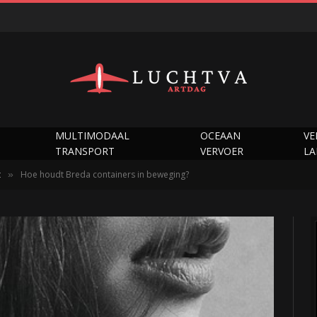
MULTIMODAAL
OCEAAN
VE
TRANSPORT
VERVOER
L
t
Hoe houdt Breda containers in beweging?
»