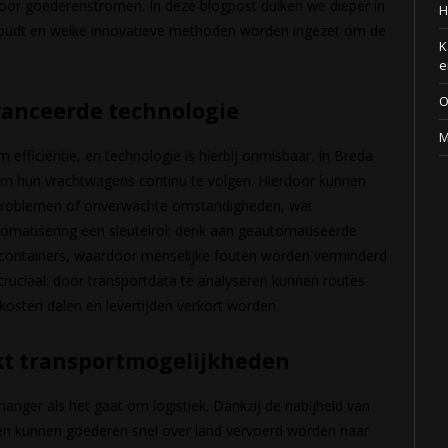
voor goederenstromen. In deze blogpost duiken we dieper in
H
 houdt en welke innovatieve methoden worden ingezet om de
K
e
O
avanceerde technologie
M
 efficiëntie, en technologie is hierbij onmisbaar. In Breda
om hun vrachtwagens continu te volgen. Hierdoor kunnen
sproblemen of onverwachte omstandigheden, wat
tomatisering een sleutelrol; denk aan geautomatiseerde
n containers, waardoor menselijke fouten worden verminderd
cruciaal: door transportdata te analyseren kunnen routes
osten dalen en levertijden verkort worden.
rkt transportmogelijkheden
anger als het gaat om logistiek. Dankzij de nabijheid van
en kunnen goederen snel over land vervoerd worden naar