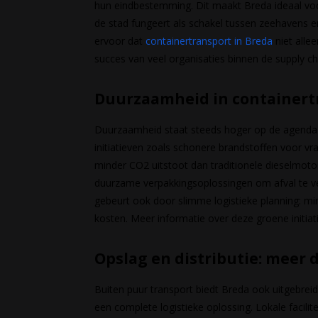
hun eindbestemming. Dit maakt Breda ideaal voor 
de stad fungeert als schakel tussen zeehavens e
ervoor dat
containertransport in Breda
niet alle
succes van veel organisaties binnen de supply ch
Duurzaamheid in containert
Duurzaamheid staat steeds hoger op de agenda bij
initiatieven zoals schonere brandstoffen voor v
minder CO2 uitstoot dan traditionele dieselmotor
duurzame verpakkingsoplossingen om afval te ve
gebeurt ook door slimme logistieke planning: mi
kosten. Meer informatie over deze groene initia
Opslag en distributie: meer 
Buiten puur transport biedt Breda ook uitgebreid
een complete logistieke oplossing. Lokale facili