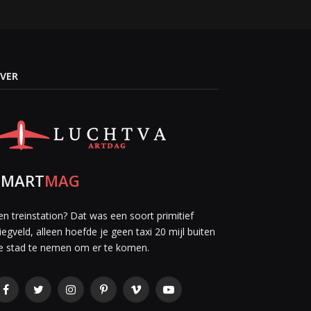
VER
SMART
MAG
en treinstation? Dat was een soort primitief
liegveld, alleen hoefde je geen taxi 20 mijl buiten
e stad te nemen om er te komen.
Facebook
Twitter
Instagram
Pinterest
Vimeo
YouTube