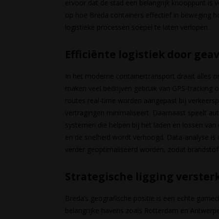
ervoor dat de stad een belangrijk knooppunt is 
op hoe Breda containers effectief in beweging
logistieke processen soepel te laten verlopen.
Efficiënte logistiek door ge
In het moderne containertransport draait alles om
maken veel bedrijven gebruik van GPS-tracking 
routes real-time worden aangepast bij verkeer
vertragingen minimaliseert. Daarnaast speelt au
systemen die helpen bij het laden en lossen va
en de snelheid wordt verhoogd. Data-analyse is 
verder geoptimaliseerd worden, zodat brandstofk
Strategische ligging verste
Breda’s geografische positie is een echte gamech
belangrijke havens zoals Rotterdam en Antwerp