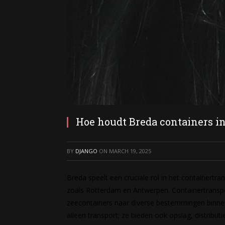
Hoe houdt Breda containers i
BY
DJANGO
ON
MARCH 19, 2025
Breda speelt een cruciale rol in het containertra
zoals Rotterdam en Antwerpen. Containertranspo
zeecontainers naar diverse bestemmingen binne
alleen transport; ze bieden ook opslag, distributi