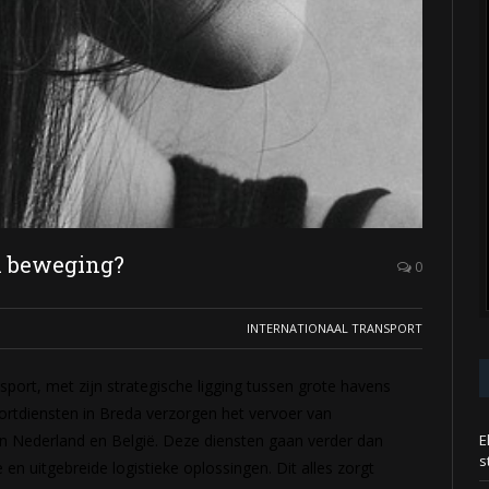
n beweging?
0
INTERNATIONAAL TRANSPORT
nsport, met zijn strategische ligging tussen grote havens
rtdiensten in Breda verzorgen het vervoer van
n Nederland en België. Deze diensten gaan verder dan
E
s
e en uitgebreide logistieke oplossingen. Dit alles zorgt