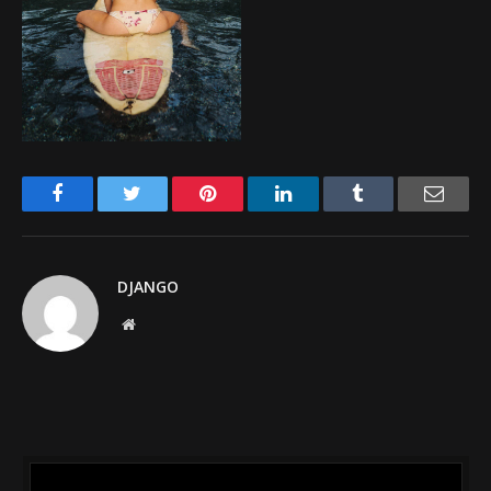
Facebook
Twitter
Pinterest
LinkedIn
Tumblr
Email
DJANGO
Website