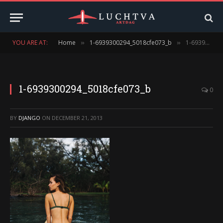
YOU ARE AT:
Home
1-6939300294_5018cfe073_b
1-6939300294_5018cfe073_b
»
»
1-6939300294_5018cfe073_b
0
BY
DJANGO
ON
DECEMBER 21, 2013