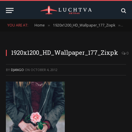
YOU ARE AT:
Home
1920x1200_HD_Wallpaper_177_Zixpk
1920
»
»
1920x1200_HD_Wallpaper_177_Zixpk
0
BY
DJANGO
ON
OCTOBER 4, 2012