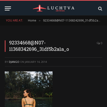
YOU ARE AT:
Home
92334668@N07-11368342696_31df5b2a1a_o
»
92334668@N07-
0
11368342696_31df5b2a1a_o
BY
DJANGO
ON
JANUARY 14, 2014