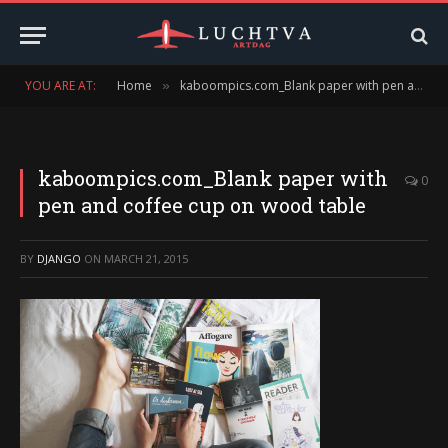
YOU ARE AT:
Home
kaboompics.com_Blank paper with pen and coffee cup on wood table
»
kaboompics.com_Blank paper with
0
pen and coffee cup on wood table
BY
DJANGO
ON
MARCH 21, 2015