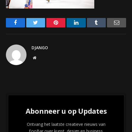
Facebook
Twitter
Pinterest
LinkedIn
Tumblr
Email
DJANGO
Website
Abonneer u op Updates
Ontvang het laatste creatieve nieuws van
FooBar over kunst, design en business.